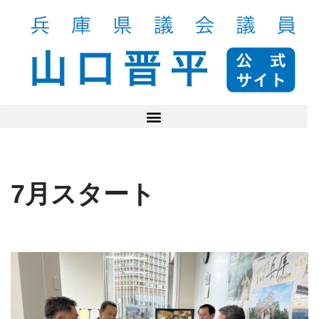
コ
ン
テ
ン
ツ
へ
ス
キ
ッ
7月スタート
プ