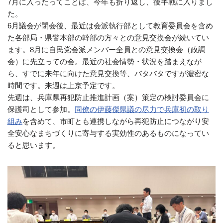
7月に入ったってことは、今年も折り返し、後半戦に入りまし
た。
6月議会が閉会後、最近は会派執行部として教育委員会を含め
た各部局・県警本部の幹部の方々との意見交換会が続いてい
ます。8月に自民党会派メンバー全員との意見交換会（政調
会）に先立っての会。最近の社会情勢・状況を踏まえなが
ら、すでに来年に向けた意見交換等、バタバタですが濃密な
時間です。来週は上京予定です。
先週は、兵庫県再犯防止推進計画（案）策定の検討委員会に
保護司として参加。
同僚の伊藤傑県議の尽力で兵庫初の取り
組み
を含めて、市町とも連携しながら再犯防止につながり安
全安心なまちづくりに寄与する実効性のあるものになってい
ると思います。