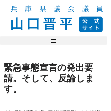
コ
ン
テ
ン
ツ
へ
ス
キ
ッ
緊急事態宣言の発出要
プ
請。そして、反論しま
す。