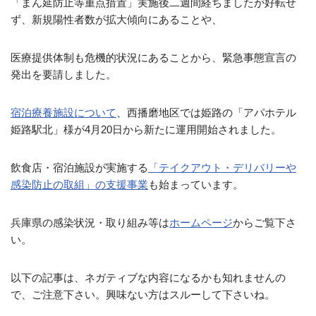
「まん延防止等重点措置」実施後二週間経ちましたが好転せ
ず、新規陽性者数が拡大傾向にあることや、
医療提供体制も危機的状況にあることから、緊急事態宣言の
発出を要請しました。
宿泊療養施設について
、西播磨地区では姫路の「アパホテル
姫路駅北」様が4月20日から新たに運用開始されました。
飲食店・宿泊施設が実施する
「テイクアウト・デリバリーや
感染防止の取組」の支援事業
も始まっています。
兵庫県の感染状況・取り組み等は
ホームページ
からご覧下さ
い。
以下の記事は、ネガティブな内容になるかも知れませんの
で、ご注意下さい。興味ない方はスルーして下さいね。