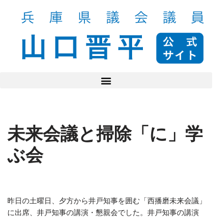
コ
ン
テ
ン
ツ
へ
ス
キ
ッ
未来会議と掃除「に」学
プ
ぶ会
昨日の土曜日、夕方から井戸知事を囲む「西播磨未来会議」
に出席、井戸知事の講演・懇親会でした。井戸知事の講演