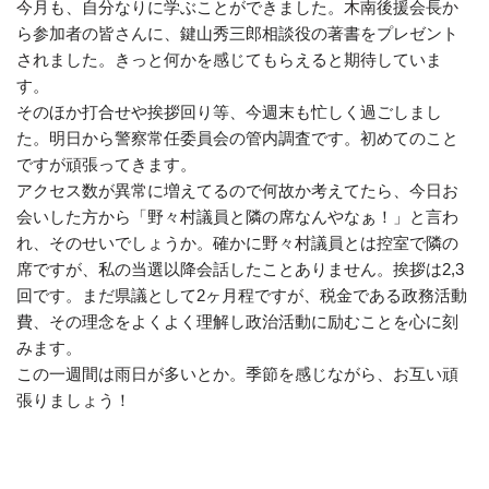
今月も、自分なりに学ぶことができました。木南後援会長か
ら参加者の皆さんに、鍵山秀三郎相談役の著書をプレゼント
されました。きっと何かを感じてもらえると期待していま
す。
そのほか打合せや挨拶回り等、今週末も忙しく過ごしまし
た。明日から警察常任委員会の管内調査です。初めてのこと
ですが頑張ってきます。
アクセス数が異常に増えてるので何故か考えてたら、今日お
会いした方から「野々村議員と隣の席なんやなぁ！」と言わ
れ、そのせいでしょうか。確かに野々村議員とは控室で隣の
席ですが、私の当選以降会話したことありません。挨拶は2,3
回です。まだ県議として2ヶ月程ですが、税金である政務活動
費、その理念をよくよく理解し政治活動に励むことを心に刻
みます。
この一週間は雨日が多いとか。季節を感じながら、お互い頑
張りましょう！