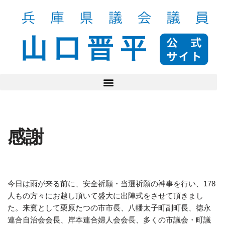
コ
ン
テ
ン
ツ
へ
ス
キ
ッ
感謝
プ
今日は雨が来る前に、安全祈願・当選祈願の神事を行い、178
人もの方々にお越し頂いて盛大に出陣式をさせて頂きまし
た。来賓として栗原たつの市市長、八幡太子町副町長、徳永
連合自治会会長、岸本連合婦人会会長、多くの市議会・町議