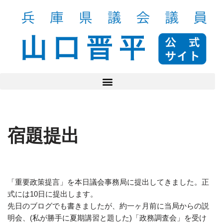
コ
ン
テ
ン
ツ
へ
ス
キ
ッ
宿題提出
プ
「重要政策提言」を本日議会事務局に提出してきました。正
式には10日に提出します。
先日のブログでも書きましたが、約一ヶ月前に当局からの説
明会、(私が勝手に夏期講習と題した)「政務調査会」を受け