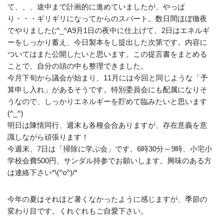
て、、、途中まで計画的に進めていましたが、やっぱ
り・・・ギリギリになってからのスパート。数日間ほぼ徹夜
でやりました(;^_^A9月1日の夜中に仕上げて、2日はエネルギ
ーをしっかり蓄え、今日製本をし提出した次第です。内容に
ついてはまた公開したいと思います。この提言書をまとめる
ことで、自分の頭の中も整理できました。
今月下旬から議会が始まり、11月には今回と同じような「予
算申し入れ」があるそうです。特別委員会にも配属になりそ
うなので、しっかりエネルギーを貯めて臨みたいと思います
(^_^)
明日は陳情同行、週末も各種会合ありますが、存在意義を意
識しながら頑張ります！
今週末、7日は「掃除に学ぶ会」です。6時30分～9時、小宅小
学校会費500円、サンダル持参でお願いします。興味のある方
は連絡下さい*\(^o^)/*
今年の夏はそれほど暑くなかったように感じますが、季節の
変わり目です。くれぐれもご自愛下さい。