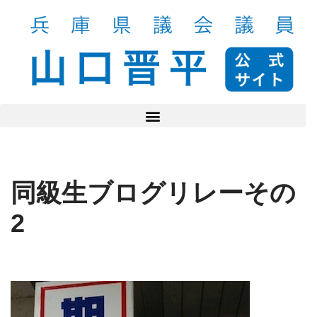
コ
ン
テ
ン
ツ
へ
ス
キ
ッ
同級生ブログリレーその
プ
2