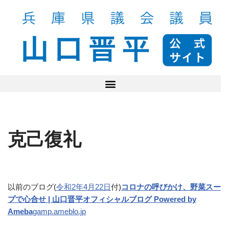
コ
ン
テ
ン
ツ
へ
ス
キ
ッ
克己復礼
プ
以前のブログ(
令和2年4月22日
付)
コロナの呼びかけ、野菜スー
プで心合せ | 山口晋平オフィシャルブログ Powered by
Ameba
gamp.ameblo.jp