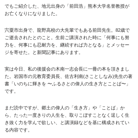
でもご紹介した、地元出身の「前田浩」熊本大学名誉教授が
お亡くなりになりました。
宍粟市出身で、龍野高校の大先輩でもある前田先生。82歳で
ご逝去されたとのこと。生前ご講演された時に「何事にも努
力を、何事にも忍耐力を、継続すれば力となる」とメッセー
ジを寄せた。と新聞記事にあります。
実は今日、私の後援会の木南一志会長に一冊の本を頂きまし
た。岩国市の元教育委員長、佐古利南(さことしなみ)先生の著
書「いのちに輝きを 〜ふるさとの偉人の生き方とことば〜」
です。
まだ読中ですが、郷土の偉人の「生き方」や「ことば」か
ら、たった一度きりの人生を、取りこぼすことなく逞しく生
き抜く力を学んで欲しい、と講演録などを基に構成されてい
る内容です。