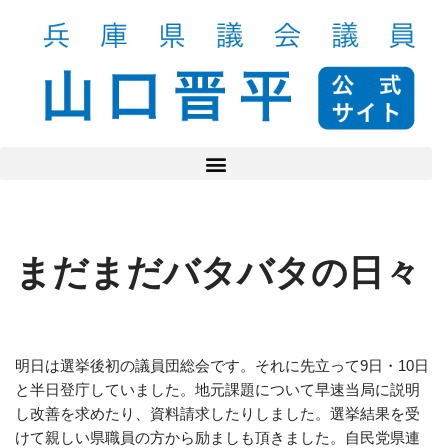
コ
ン
テ
ン
ツ
へ
ス
キ
ッ
まだまだバタバタの日々
プ
明日は選挙後初の議員団総会です。それに先立って9日・10日
と半日登庁していました。地元課題について早速当局に説明
し改善を求めたり、資料請求したりしました。選挙結果を受
けて親しい県職員の方から励ましも頂きました。自民党県連